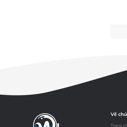
Về chú
Trang c