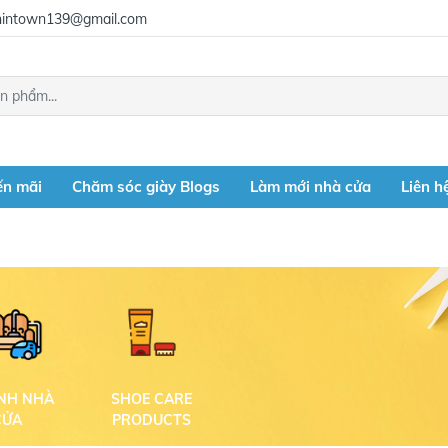
intown139@gmail.com
ến mãi
Chăm sóc giày Blogs
Làm mới nhà cửa
Liên h
INH NHÀ
SHOE CARE
CỬA
PRODUCTS