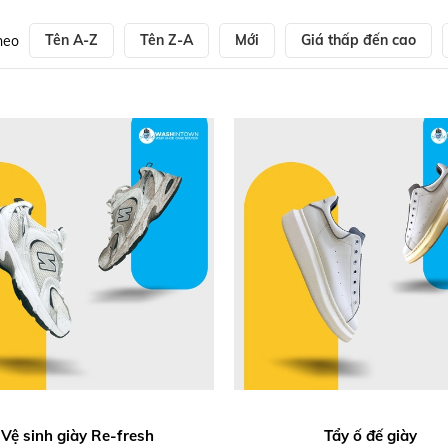
Tên A-Z
Tên Z-A
Mới
Giá thấp đến cao
heo
Vệ sinh giày Re-fresh
Tẩy ố đế giày