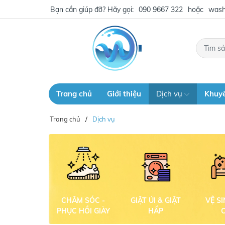
Bạn cần giúp đỡ? Hãy gọi:
090 9667 322
hoặc
wash
Trang chủ
Giới thiệu
Dịch vụ
Khuy
Trang chủ
Dịch vụ
CHĂM SÓC -
GIẶT ỦI & GIẶT
VỆ S
PHỤC HỒI GIÀY
HẤP