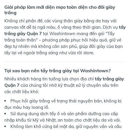
Giải pháp làm mới diện mạo toàn diện cho đôi giày
trắng
Không chỉ phần đế, các vùng thân giày bằng da hay vải
canvas rất dễ bị ngả màu, ố vàng theo thời gian. Dịch vụ
tẩy
trắng giày Quận 7
tại Washintown mang đến gói "Tẩy
trắng toàn thân" – phương pháp phục hồi hiệu quả, giữ vẻ
đẹp tự nhiên mà không cần sơn phủ, giúp đôi giày của bạn
lấy lại vẻ ngoài trắng sáng như vừa rời store.
Tại sao bạn nên tẩy trắng giày tại Washintown?
Nhiều khách hàng tin tưởng lựa chọn địa chỉ
tẩy trắng giày
Quận 7
của chúng tôi nhờ kỹ thuật xử lý chuyên sâu trên
các chất liệu khó:
Phục hồi giày trắng về trạng thái nguyên bản, không bị
đục màu hay loang lổ.
Sử dụng dung dịch tẩy ố và sản phẩm dưỡng cao cấp
nhập khẩu từ Mỹ và Nhật, an toàn cho chất liệu da và vải.
Không làm khô cứng bề mặt da, giữ nguyên vân và cấu