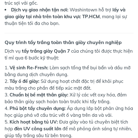
trúc sợi vải gốc.
Dịch vụ giao nhận tận nơi:
Washintown hỗ trợ
lấy và
giao giày tại nhà trên toàn khu vực TP.HCM
, mang lại sự
thuận tiện tối đa cho bạn.
Quy trình tẩy trắng toàn thân giày chuyên nghiệp
Dịch vụ
tẩy trắng giày Quận 7
của chúng tôi được thực hiện
tỉ mỉ qua 6 bước kỹ thuật:
Vệ sinh Re-Fresh:
Làm sạch tổng thể bụi bẩn và dầu mỡ
bằng dung dịch chuyên dụng.
Tẩy ố đế giày:
Sử dụng hoạt chất đặc trị để khôi phục
màu trắng cho phần đế tiếp xúc mặt đất.
Chuẩn bị bề mặt thân giày:
Xử lý các vết oxy hóa, đảm
bảo thân giày sạch hoàn toàn trước khi tẩy trắng.
Phủ bột tẩy chuyên dụng:
Áp dụng lớp bột phản ứng hóa
học giúp phá vỡ cấu trúc vết ố vàng trên da và vải.
Kích hoạt bằng tủ UV:
Đưa giày vào tủ chuyên biệt tích
hợp
đèn UV công suất lớn
để mô phỏng ánh sáng tự nhiên,
giúp tẩy trắng sâu từ bên trong.