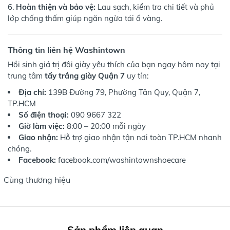
Hoàn thiện và bảo vệ:
Lau sạch, kiểm tra chi tiết và phủ
lớp chống thấm giúp ngăn ngừa tái ố vàng.
Thông tin liên hệ Washintown
Hồi sinh giá trị đôi giày yêu thích của bạn ngay hôm nay tại
trung tâm
tẩy trắng giày Quận 7
uy tín:
Địa chỉ:
139B Đường 79, Phường Tân Quy, Quận 7,
TP.HCM
Số điện thoại:
090 9667 322
Giờ làm việc:
8:00 – 20:00 mỗi ngày
Giao nhận:
Hỗ trợ giao nhận tận nơi toàn TP.HCM nhanh
chóng.
Facebook:
facebook.com/washintownshoecare
Cùng thương hiệu
Sản phẩm liên quan