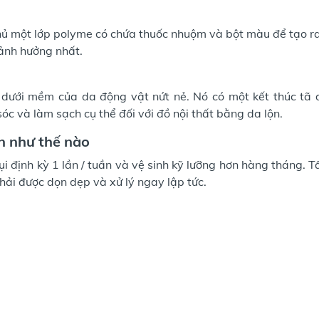
ủ một lớp polyme có chứa thuốc nhuộm và bột màu để tạo ra
 ảnh hưởng nhất.
 dưới mềm của da động vật nứt nẻ. Nó có một kết thúc tã
óc và làm sạch cụ thể đối với đồ nội thất bằng da lộn.
n như thế nào
ụi định kỳ 1 lần / tuần và vệ sinh kỹ lưỡng hơn hàng tháng. T
hải được dọn dẹp và xử lý ngay lập tức.