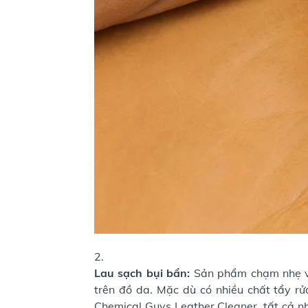
Lau sạch bụi bẩn:
Sản phẩm chạm nhẹ và
trên đồ da. Mặc dù có nhiều chất tẩy rử
Chemical Guys Leather Cleaner, tất cả n