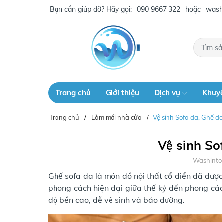
Bạn cần giúp đỡ? Hãy gọi:
090 9667 322
hoặc
wash
Trang chủ
Giới thiệu
Dịch vụ
Khuy
Trang chủ
Làm mới nhà cửa
Vệ sinh Sofa da, Ghế d
Vệ sinh So
Washint
Ghế sofa da là món đồ nội thất cổ điển đã đượ
phong cách hiện đại giữa thế kỷ đến phong các
độ bền cao, dễ vệ sinh và bảo dưỡng.