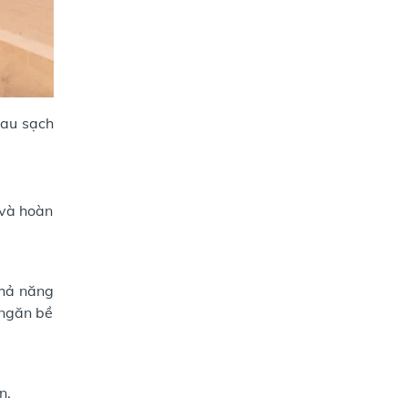
lau sạch
 và hoàn
khả năng
 ngăn bề
n.