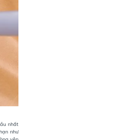
ầu nhất
 hạn như
hòng yên