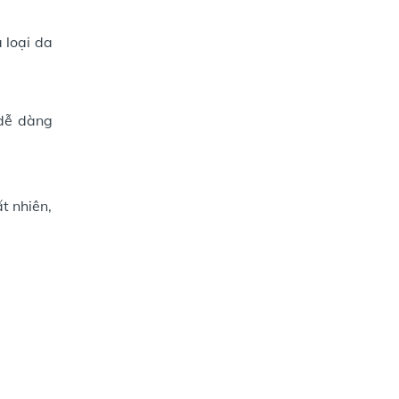
 loại da
 dễ dàng
ất nhiên,