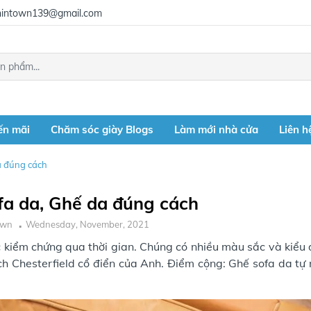
intown139@gmail.com
ến mãi
Chăm sóc giày Blogs
Làm mới nhà cửa
Liên h
a đúng cách
fa da, Ghế da đúng cách
own
Wednesday, November, 2021
c kiểm chứng qua thời gian. Chúng có nhiều màu sắc và kiểu 
h Chesterfield cổ điển của Anh. Điểm cộng: Ghế sofa da tự 