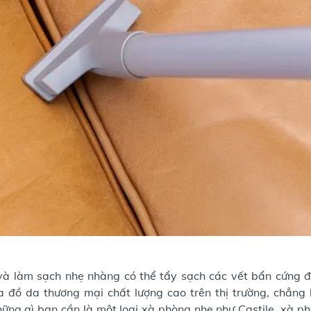
 làm sạch nhẹ nhàng có thể tẩy sạch các vết bẩn cứng đ
a đồ da thương mại chất lượng cao trên thị trường, chẳng
hững gì bạn cần là một loại xà phòng nhẹ như Castile, xà p