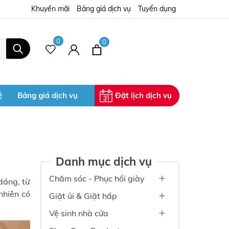
Khuyến mãi
Bảng giá dịch vụ
Tuyển dụng
0
0
ệ
Bảng giá dịch vụ
Đặt lịch dịch vụ
Danh mục dịch vụ
Chăm sóc - Phục hồi giày
dáng, từ
nhiên có
Giặt ủi & Giặt hấp
Vệ sinh nhà cửa